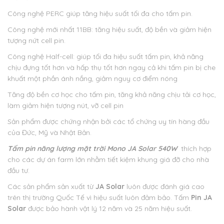
Công nghệ PERC giúp tăng hiệu suất tối đa cho tấm pin.
Công nghệ mới nhất 11BB: tăng hiệu suất, độ bền và giảm hiện
tượng nứt cell pin.
Công nghệ Half-cell: giúp tối đa hiệu suất tấm pin, khả năng
chịu đựng tốt hơn và hấp thụ tốt hơn ngay cả khi tấm pin bị che
khuất một phần ánh nắng, giảm nguy cơ điểm nóng
Tăng độ bền cơ học cho tấm pin, tăng khả năng chịu tải cơ học,
làm giảm hiện tượng nút, vỡ cell pin
Sản phẩm được chứng nhận bởi các tổ chứng uy tín hàng đầu
của Đức, Mỹ và Nhật Bản.
Tấm pin năng lượng mặt trời Mono JA Solar 540W
thích hợp
cho các dự án farm lớn nhằm tiết kiệm khung giá đỡ cho nhà
đầu tư.
Các sản phẩm sản xuất từ
JA Solar
luôn được đánh giá cao
trên thị trường Quốc Tế vì hiệu suất luôn đảm bảo. Tấm
Pin JA
Solar
được bảo hành vật lý 12 năm và 25 năm hiệu suất.