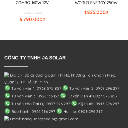
COMBO 160W 12V
WORLD ENERGY 250W
1.825.000
₫
7.590.000
₫
6.790.000
₫
CÔNG TY TNHH JA SOLAR
Địa chỉ: Số 62 đường Lâm Thị Hố, Phường
Tân Chánh Hiệp,
Quận 12, TP. Hồ Chí Minh
Tư vấn viên 1: 0968 575 857
Tư vấn viên 2: 0969 296 297
Tư vấn viên 3: 0926 136 137
Tư vấn viên 4: 0927 575 857
Tư vấn cho Đại Lý: 0937 296 297
Kỹ thuật: 0947 296 297
Bảo hành: 0966 296 297
Hotline: 0909 296 297
Email: nangluongthegioi@gmail.com