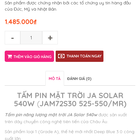
Sản phẩm được chứng nhận bởi các tổ chứng uy tín hàng đầu
của Đức, Mỹ và Nhật Bản.
1.485.000
₫
-
+
THANH TOÁN NGAY
THÊM VÀO GIỎ HÀNG
MÔ TẢ
ĐÁNH GIÁ (0)
TẤM PIN MẶT TRỜI JA SOLAR
540W
(
JAM72S30 525-550/MR)
Tấm pin năng lượng mặt trời JA Solar 540w
được sản xuất
trên dây chuyền công nghệ tiên tiến của Châu Âu.
Sản phẩm loại 1 (Grade A), thế hệ mới nhất Deep Blue 3.0 công
suất lớn.