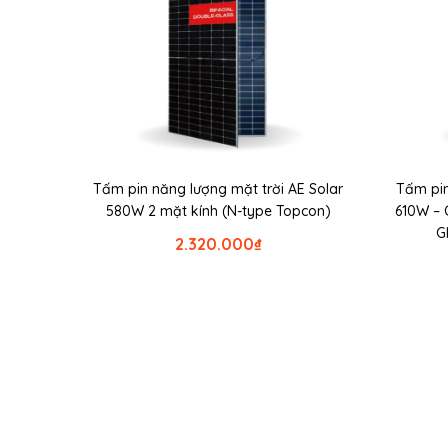
Tấm pin năng lượng mặt trời AE Solar
Tấm pin
580W 2 mặt kính (N-type Topcon)
610W – 
G
2.320.000
₫