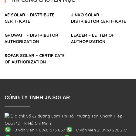
AE SOLAR – DISTRIBUTE
JINKO SOLAR –
CERTIFICATE
DISTRIBUTOR CERTIFICATE
GROWATT – DISTRIBUTOR
LEADER – LETTER OF
AUTHORIZATION
AUTHORIZATION
SOFAR SOLAR – CERTIFICATE
OF AUTHORIZATION
CÔNG TY TNHH JA SOLAR
Địa chỉ: Số 62 đường Lâm Thị Hố, Phường
Tân Chánh Hiệp,
Quận 12, TP. Hồ Chí Minh
Tư vấn viên 1: 0968 575 857
Tư vấn viên 2: 0969 296 297