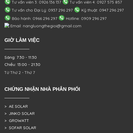
Tư vấn viên 3: 0926 136 137
Tư vấn viên 4: 0927 575 857
Tư vấn cho Đại Lý: 0937 296 297
Kỹ thuật: 0947 296 297
Bảo hành: 0966 296 297
Hotline: 0909 296 297
Email: nangluongthegioi@gmail.com
GIỜ LÀM VIỆC
Sáng: 7:30 - 11:30
Chiều: 13:00 - 21:30
Từ Thứ 2 - Thứ 7
CHỨNG NHẬN NHÀ PHÂN PHỐI
> AE SOLAR
> JINKO SOLAR
> GROWATT
> SOFAR SOLAR