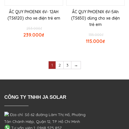
ẮC QUY PHOENIX 6V- 12AH
ẮC QUY PHOENIX 6V-5Ah
(TS6120) cho xe điện trẻ em
(TS650) dùng cho xe điện
trẻ em
253.000
₫
239.000
₫
135.000
₫
115.000
₫
1
2
3
→
CÔNG TY TNHH JA SOLAR
Địa chỉ: Số 62 đường Lâm Thị Hố, Phường
Tân Chánh Hiệp, Quận 12, TP. Hồ Chí Minh
Tư vấn viên 1: 0968 575 857