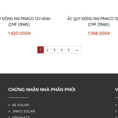
 ĐỒNG NAI PINACO 12V-65Ah
ẮC QUY ĐỒNG NAI PINACO 1
(CMF DIN65)
(CMF DIN60)
1.620.000
₫
1.368.000
₫
1
2
3
4
5
→
CHỨNG NHẬN NHÀ PHÂN PHỐI
V
> AE SOLAR
>
> JINKO SOLAR
>
> GROWATT
>