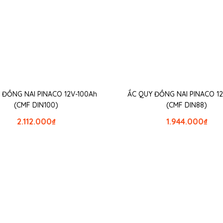
 ĐỒNG NAI PINACO 12V-100Ah
ẮC QUY ĐỒNG NAI PINACO 1
(CMF DIN100)
(CMF DIN88)
2.112.000
₫
1.944.000
₫