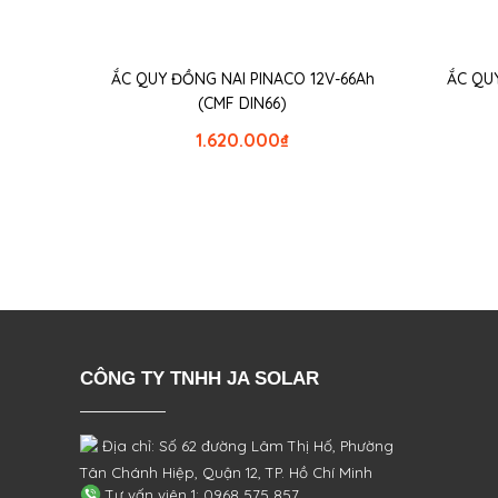
ẮC QUY ĐỒNG NAI PINACO 12V-66Ah
ẮC QUY
(CMF DIN66)
1.620.000
₫
CÔNG TY TNHH JA SOLAR
Địa chỉ: Số 62 đường Lâm Thị Hố, Phường
Tân Chánh Hiệp, Quận 12, TP. Hồ Chí Minh
Tư vấn viên 1: 0968 575 857