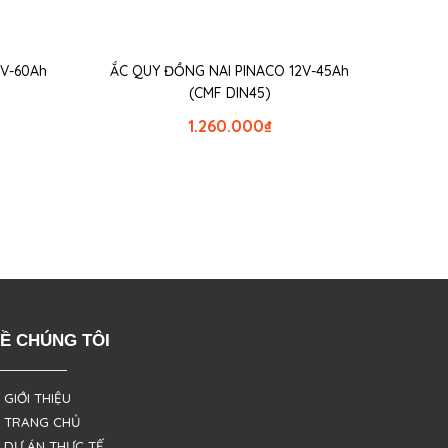
2V-60Ah
ẮC QUY ĐỒNG NAI PINACO 12V-45Ah
(CMF DIN45)
1.260.000
₫
Ề CHÚNG TÔI
 GIỚI THIỆU
 TRANG CHỦ
 DỰ ÁN THỰC TẾ