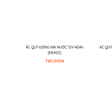
ẮC QUY ĐỒNG NAI NƯỚC 12V-40Ah
ẮC QUY
(NS40Z)
760.000
₫