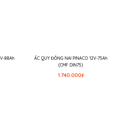
2V-88Ah
ẮC QUY ĐỒNG NAI PINACO 12V-75Ah
(CMF DIN75)
1.740.000
₫