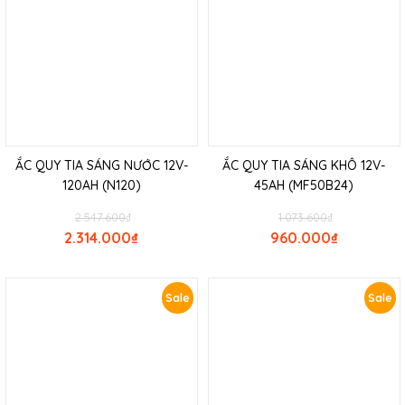
ẮC QUY TIA SÁNG NƯỚC 12V-
ẮC QUY TIA SÁNG KHÔ 12V-
120AH (N120)
45AH (MF50B24)
2.547.600
₫
1.073.600
₫
2.314.000
₫
960.000
₫
Sale
Sale