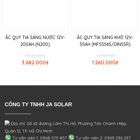
ẮC QUY TIA SÁNG NƯỚC 12V-
ẮC QUY TIA SÁNG KHÔ 12V-
200AH (N200)
55AH (MF55565/DIN55R)
4.032.600
₫
1.349.700
₫
3.682.000
₫
1.260.000
₫
CÔNG TY TNHH JA SOLAR
Địa chỉ: Số 62 đường Lâm Thị Hố, Phường
Tân Chánh Hiệp,
Quận 12, TP. Hồ Chí Minh
Tư vấn viên 1: 0968 575 857
Tư vấn viên 2: 0969 296 297