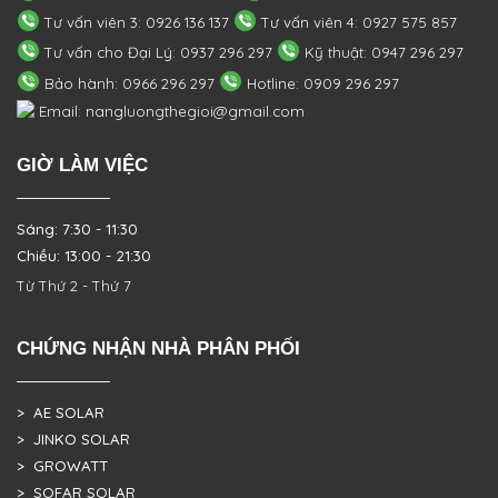
Tư vấn viên 3: 0926 136 137
Tư vấn viên 4: 0927 575 857
Tư vấn cho Đại Lý: 0937 296 297
Kỹ thuật: 0947 296 297
Bảo hành: 0966 296 297
Hotline: 0909 296 297
Email: nangluongthegioi@gmail.com
GIỜ LÀM VIỆC
Sáng: 7:30 - 11:30
Chiều: 13:00 - 21:30
Từ Thứ 2 - Thứ 7
CHỨNG NHẬN NHÀ PHÂN PHỐI
> AE SOLAR
> JINKO SOLAR
> GROWATT
> SOFAR SOLAR