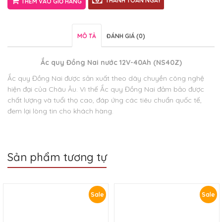
THANH TOÁN NGAY
THÊM VÀO GIỎ HÀNG
MÔ TẢ
ĐÁNH GIÁ (0)
Ắc quy Đồng Nai nước 12V-40Ah (NS40Z)
Ắc quy Đồng Nai được sản xuất theo dây chuyền công nghệ
hiện đại của Châu Âu. Vì thế Ắc quy Đồng Nai đảm bảo được
chất lượng và tuổi thọ cao, đáp ứng các tiêu chuẩn quốc tế,
đem lại lòng tin cho khách hàng.
Sản phẩm tương tự
Sale
Sale