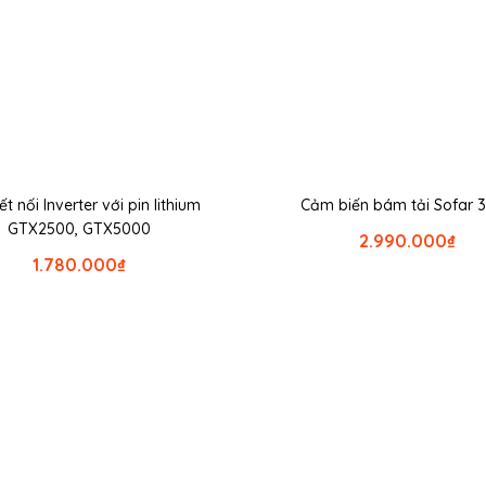
́t nối Inverter với pin lithium
Cảm biến bám tải Sofar 
GTX2500, GTX5000
2.990.000
₫
1.780.000
₫