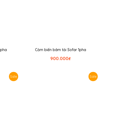
3pha
Cảm biến bám tải Sofar 1pha
900.000
₫
Sale
Sale