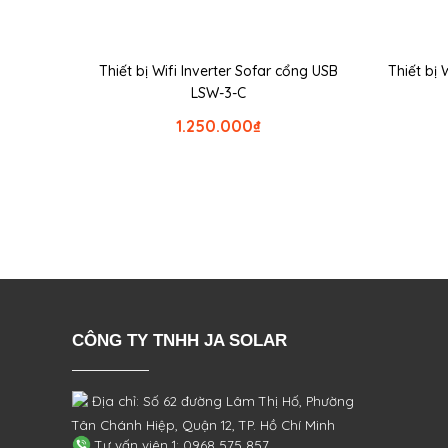
Thiết bị Wifi Inverter Sofar cổng USB
Thiết bị 
LSW-3-C
1.250.000
₫
CÔNG TY TNHH JA SOLAR
Địa chỉ: Số 62 đường Lâm Thị Hố, Phường
Tân Chánh Hiệp, Quận 12, TP. Hồ Chí Minh
Tư vấn viên 1: 0968 575 857