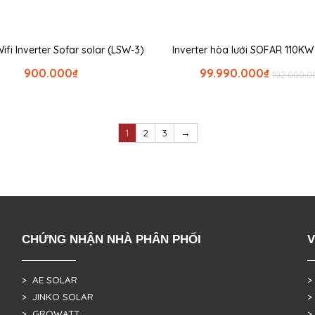
Wifi Inverter Sofar solar (LSW-3)
Inverter hòa lưới SOFAR 110KW
900.000
₫
99.990.000
₫
102.000.0
1
2
3
→
CHỨNG NHẬN NHÀ PHÂN PHỐI
V
> AE SOLAR
>
> JINKO SOLAR
>
> GROWATT
>