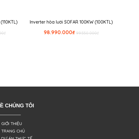
 (110KTL)
Inverter hòa lưới SOFAR 100KW (100KTL)
98.990.000
₫
00
₫
99.550.000
₫
Ề CHÚNG TÔI
 GIỚI THIỆU
 TRANG CHỦ
 DỰ ÁN THỰC TẾ