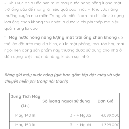
– Khu vực phía Bắc nên mua máy nước nóng năng lượng mặt
trời ống dầu để mang lại hiệu quả cao nhất.
– Khu vực nắng
thường xuyên như miền Trung và miền Nam thì chỉ cần sử dụng
loại ống chân không thu nhiệt là được vì chi phí thấp mà hiệu
quả mang lại cao.
*
Máy nước nóng năng lượng mặt trời ống chân không
có
thể lắp đặt trên mọi địa hình, dù là mặt phẳng, mái tôn hay mái
ngói nên dòng sản phẩm này thường được sử dụng cho nhà ở
dân dụng, biệt thự, nhà hàng, khách sạn nhỏ.
Bảng giá máy nước nóng (giá bao gồm lắp đặt máy và vận
chuyển miễn phí trong nội thành​)
Dung Tích Máy
Số lượng người sử dụng
Đơn Giá
(Lít
)
Máy 140 lít
3 – 4 Người
4.099.000
Máy 150 lít
3 – 4 Người
4.399.000