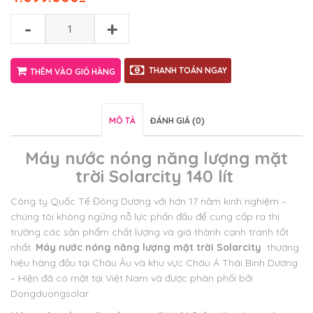
-
+
THANH TOÁN NGAY
THÊM VÀO GIỎ HÀNG
MÔ TẢ
ĐÁNH GIÁ (0)
Máy nước nóng năng lượng mặt
trời Solarcity 140 lít
Công ty Quốc Tế Đông Dương với hơn 17 năm kinh nghiệm –
chúng tôi không ngừng nỗ lực phấn đấu để cung cấp ra thị
trường các sản phẩm chất lượng và giá thành cạnh tranh tốt
nhất.
Máy nước nóng năng lượng mặt trời Solarcity
thương
hiệu hàng đầu tại Châu Âu và khu vực Châu Á Thái Bình Dương
– Hiện đã có mặt tại Việt Nam và được phân phối bởi
Dongduongsolar.