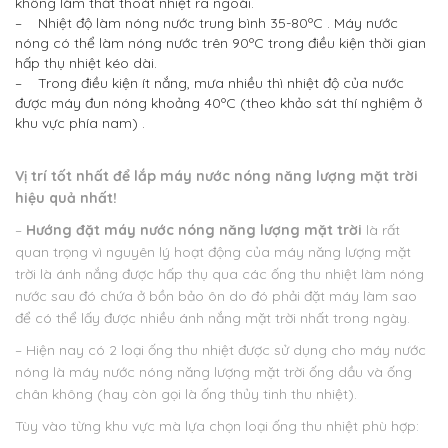
không làm thất thoát nhiệt ra ngoài.
– Nhiệt độ làm nóng nước trung bình 35-80ºC . Máy nước
nóng có thể làm nóng nước trên 90ºC trong điều kiện thời gian
hấp thụ nhiệt kéo dài.
– Trong điều kiện ít nắng, mưa nhiều thì nhiệt độ của nước
được máy đun nóng khoảng 40ºC (theo khảo sát thí nghiệm ở
khu vực phía nam) .
Vị trí tốt nhất để lắp máy nước nóng năng lượng mặt trời
hiệu quả nhất!
–
Hướng đặt máy nước nóng năng lượng mặt trời
là rất
quan trọng vì nguyên lý hoạt động của máy năng lượng mặt
trời là ánh nắng được hấp thụ qua các ống thu nhiệt làm nóng
nước sau đó chứa ở bồn bảo ôn do đó phải đặt máy làm sao
để có thể lấy được nhiều ánh nắng mặt trời nhất trong ngày.
– Hiện nay có 2 loại ống thu nhiệt được sử dụng cho máy nước
nóng là máy nước nóng năng lượng mặt trời ống dầu và ống
chân không (hay còn gọi là ống thủy tinh thu nhiệt).
Tùy vào từng khu vực mà lựa chọn loại ống thu nhiệt phù hợp: