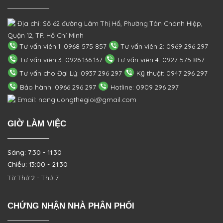
Địa chỉ: Số 62 đường Lâm Thị Hố, Phường
Tân Chánh Hiệp,
Quận 12, TP. Hồ Chí Minh
Tư vấn viên 1: 0968 575 857
Tư vấn viên 2: 0969 296 297
Tư vấn viên 3: 0926 136 137
Tư vấn viên 4: 0927 575 857
Tư vấn cho Đại Lý: 0937 296 297
Kỹ thuật: 0947 296 297
Bảo hành: 0966 296 297
Hotline: 0909 296 297
Email: nangluongthegioi@gmail.com
GIỜ LÀM VIỆC
Sáng: 7:30 - 11:30
Chiều: 13:00 - 21:30
Từ Thứ 2 - Thứ 7
CHỨNG NHẬN NHÀ PHÂN PHỐI