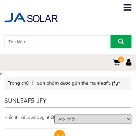
0
0
Trang chủ
Sản phẩm được gắn thẻ “sunleaf5 jfy”
SUNLEAF5 JFY
Hiển thị kết quả duy nhất
Sale