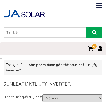
0
0
Trang chủ
Sản phẩm được gắn thẻ “sunleaf1.1ktl jfy
inverter”
SUNLEAF1.1KTL JFY INVERTER
Hiển thị kết quả duy nhất