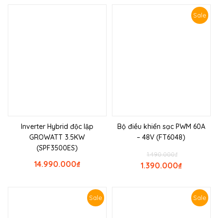
Sale
Inverter Hybrid độc lập
Bộ điều khiển sạc PWM 60A
GROWATT 3.5KW
– 48V (FT6048)
(SPF3500ES)
1.490.000
₫
14.990.000
₫
1.390.000
₫
Sale
Sale