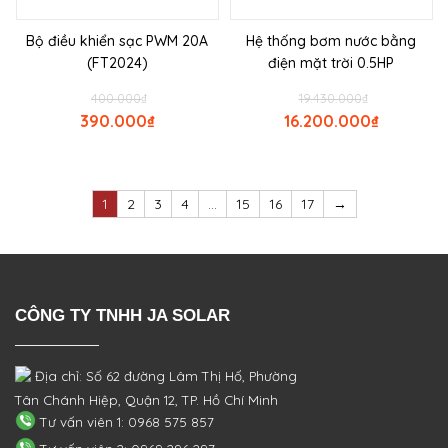
Bộ điều khiển sạc PWM 20A
Hệ thống bơm nước bằng
(FT2024)
điện mặt trời 0.5HP
400.000
₫
19.430.000
₫
390.000
₫
16.200.000
₫
1
2
3
4
…
15
16
17
→
CÔNG TY TNHH JA SOLAR
Địa chỉ: Số 62 đường Lâm Thị Hố, Phường
Tân Chánh Hiệp, Quận 12, TP. Hồ Chí Minh
Tư vấn viên 1: 0968 575 857