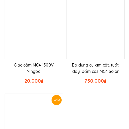
Giắc cắm MC4 1500V
Bộ dụng cụ kìm cắt, tuốt
Ningbo
dây, bấm cos MC4 Solar
20.000
₫
750.000
₫
Sale