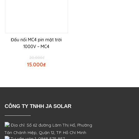
Đấu nối MC4 pin mặt trời
1000V – MC4
20.000
₫
15.000
₫
CÔNG TY TNHH JA SOLAR
Địa chỉ: Số 62 đường Lâm Thị Hố, Phường
Tân Chánh Hiệp, Quận 12, TP. Hồ Chí Minh
Tư vấn viên 1: 0968 575 857