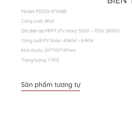
BIẾN 
Model: PDS33-4T004B
Công suất: 4KW
Dải điện áp MPPT (PV max): 500V – 750V (800V)
Công suất PV Solar: 4.8KW – 6.4KW
Kích thước: 207*100*147mm
Trọng lượng: 1.7KG
Sản phẩm tương tự