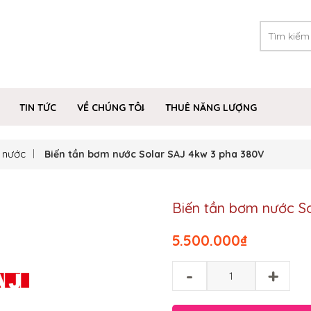
TIN TỨC
VỀ CHÚNG TÔI
THUÊ NĂNG LƯỢNG
 nước
Biến tần bơm nước Solar SAJ 4kw 3 pha 380V
Biến tần bơm nước S
5.500.000
₫
-
+