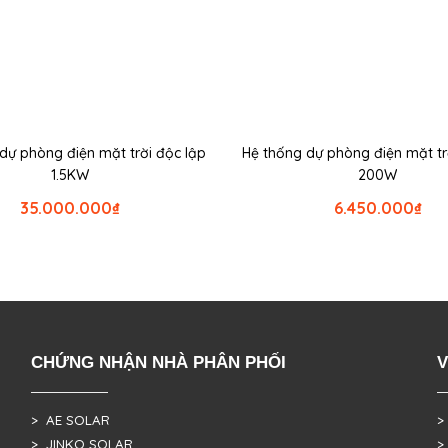
dự phòng điện mặt trời độc lập
Hệ thống dự phòng điện mặt tr
1.5KW
200W
35.000.000
₫
6.450.000
₫
CHỨNG NHẬN NHÀ PHÂN PHỐI
V
> AE SOLAR
>
> JINKO SOLAR
>