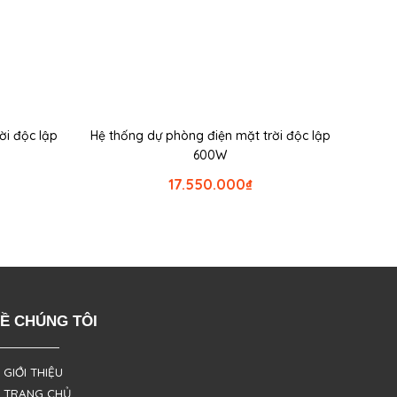
ời độc lập
Hệ thống dự phòng điện mặt trời độc lập
600W
17.550.000
₫
Ề CHÚNG TÔI
 GIỚI THIỆU
 TRANG CHỦ