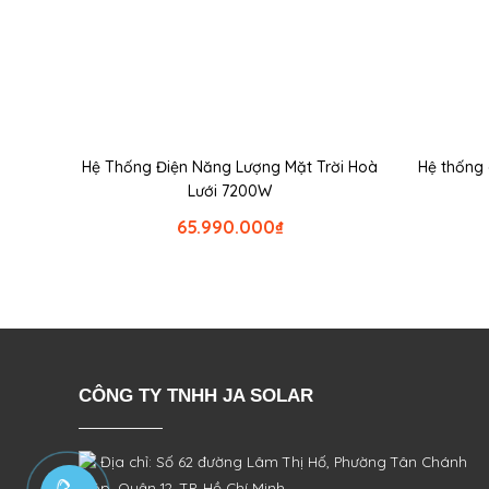
Hệ Thống Điện Năng Lượng Mặt Trời Hoà
Hệ thống 
Lưới 7200W
65.990.000
₫
CÔNG TY TNHH JA SOLAR
Địa chỉ: Số 62 đường Lâm Thị Hố, Phường
Tân Chánh
Hiệp, Quận 12, TP. Hồ Chí Minh